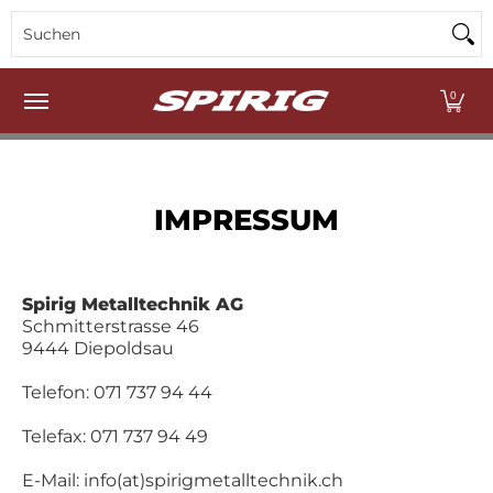
Home
Wasserversorgung
Metallbau
Kont
Suchen
Zum Hauptinhalt springen
0
IMPRESSUM
Spirig Metalltechnik AG
Schmitterstrasse 46
9444 Diepoldsau
Telefon: 071 737 94 44
Telefax: 071 737 94 49
E-Mail: info(at)spirigmetalltechnik.ch